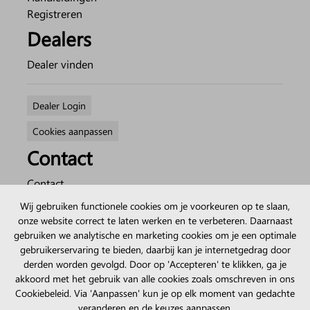
Registreren
Dealers
Dealer vinden
Dealer Login
Cookies aanpassen
Contact
Contact
Over Azor
Wij gebruiken functionele cookies om je voorkeuren op te slaan,
Werken bij Azor
onze website correct te laten werken en te verbeteren. Daarnaast
gebruiken we analytische en marketing cookies om je een optimale
My Azor
gebruikerservaring te bieden, daarbij kan je internetgedrag door
derden worden gevolgd. Door op 'Accepteren' te klikken, ga je
Mijn account
akkoord met het gebruik van alle cookies zoals omschreven in ons
Configurator
Cookiebeleid. Via 'Aanpassen' kun je op elk moment van gedachte
veranderen en de keuzes aanpassen.