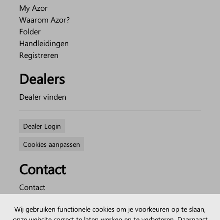
My Azor
Waarom Azor?
Folder
Handleidingen
Registreren
Dealers
Dealer vinden
Dealer Login
Cookies aanpassen
Contact
Contact
Over Azor
Wij gebruiken functionele cookies om je voorkeuren op te slaan,
Werken bij Azor
onze website correct te laten werken en te verbeteren. Daarnaast